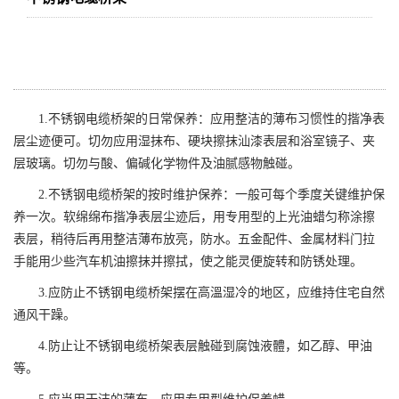
1.不锈钢电缆桥架的日常保养：应用整洁的薄布习惯性的揩净表
层尘迹便可。切勿应用湿抹布、硬块擦抹汕漆表层和浴室镜子、夹
层玻璃。切勿与酸、偏碱化学物件及油腻感物触碰。
2.不锈钢电缆桥架的按时维护保养：一般可每个季度关键维护保
养一次。软绵绵布揩净表层尘迹后，用专用型的上光油蜡匀称涂擦
表层，稍待后再用整洁薄布放亮，防水。五金配件、金属材料门拉
手能用少些汽车机油擦抹并擦拭，使之能灵便旋转和防锈处理。
3.应防止不锈钢电缆桥架摆在高溫湿冷的地区，应维持住宅自然
通风干躁。
4.防止让不锈钢电缆桥架表层触碰到腐蚀液體，如乙醇、甲油
等。