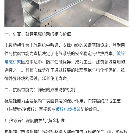
一、引言：镀锌电缆桥架的核心价值
电缆桥架作为电气系统中敷设、支撑电缆的关键基础设施，其耐用
性与抗腐蚀能力直接决定了电气系统的安全稳定与维护成本。
镀锌
电缆桥架
因成本适中、防护性能优异，成为工业、建筑领域常用的
选择之一。其核心优势在于通过锌层的物理隔绝与电化学保护，抵
御外界环境的侵蚀，延长使用寿命。
二、抗腐蚀能力：锌层的双重防护机制
抗腐蚀能力主要依赖于表面锌层的保护作用，而锌层的形成工艺
（热镀锌/冷镀锌）直接影响
镀锌电缆桥架
防护效果。
1. 热镀锌：深度防护的“黄金标准”
热镀锌（热浸镀锌）是将钢材浸入熔融锌液（约450℃）中，形成厚