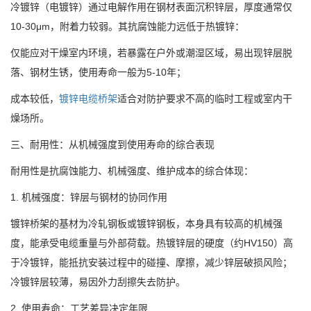
冷镀锌（电镀锌）通过电解作用在钢材表面沉积锌层，厚度通常仅
10-30μm，附着力较弱。其抗腐蚀能力远低于热镀锌：
仅能应对干燥室内环境，若暴露在户外或潮湿区域，易出现锌层脱
落、钢材生锈，使用寿命一般为5-10年；
成本较低，
镀锌电缆桥架
适合对防护要求不高的临时工程或室内干
燥场所。
三、耐用性：从机械强度到使用寿命的综合表现
耐用性是抗腐蚀能力、机械强度、维护成本的综合体现：
1. 机械强度：锌层与钢材的协同作用
镀锌桥架的基材为冷轧钢板或镀锌钢板，本身具有较高的机械强
度，能承受电缆重量与外部荷载。热镀锌层的硬度（约HV150）高
于冷镀锌，能抵抗安装过程中的碰撞、摩擦，减少锌层破损风险；
冷镀锌层较薄，易因外力刮擦失去防护。
2. 使用寿命：工艺差异决定年限