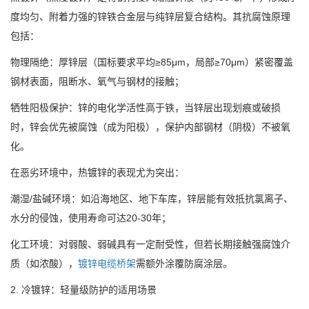
度均匀、附着力强的锌铁合金层与纯锌层复合结构。其抗腐蚀原理
包括：
物理隔绝：厚锌层（国标要求平均≥85μm，局部≥70μm）紧密覆盖
钢材表面，阻断水、氧气与钢材的接触；
牺牲阳极保护：锌的电化学活性高于铁，当锌层出现划痕或破损
时，锌会优先被腐蚀（成为阳极），保护内部钢材（阴极）不被氧
化。
在恶劣环境中，热镀锌的表现尤为突出：
潮湿/盐碱环境：如沿海地区、地下车库，锌层能有效抵抗氯离子、
水分的侵蚀，使用寿命可达20-30年；
化工环境：对弱酸、弱碱具有一定耐受性，但若长期接触强腐蚀介
质（如浓酸），
镀锌电缆桥架
需额外涂覆防腐涂层。
2. 冷镀锌：轻量级防护的适用场景