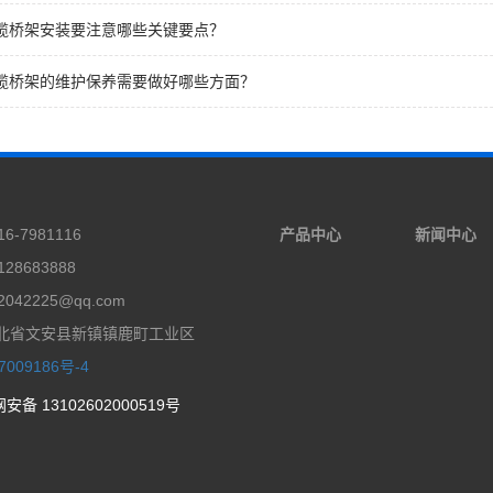
缆桥架安装要注意哪些关键要点？
缆桥架的维护保养需要做好哪些方面？
6-7981116
产品中心
新闻中心
28683888
042225@qq.com
北省文安县新镇镇鹿町工业区
7009186号-4
安备 13102602000519号