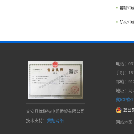
镀锌电
防火电
电话：031
手机：151
邮箱：912
地址：河
冀ICP备1
冀公网
文安县优联特电缆桥架有限公司
技术支持：
冀翔网络
网站地图