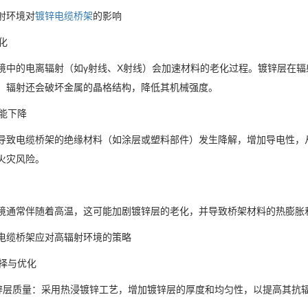
射环境对
镀锌电缆桥架
的影响
老化
境中的电离辐射（如γ射线、X射线）会加速材料的老化过程。镀锌层在
，辐射还会破坏金属的晶格结构，降低其机械强度。
性能下降
导致电缆桥架的绝缘材料（如涂层或塑料部件）发生降解，增加导电性，
火灾风险。
境通常伴随着高温，这可能加剧镀锌层的老化，并导致桥架材料的热膨胀
电缆桥架应对高辐射环境的策略
选择与优化
镀锌层质量：采用热浸镀锌工艺，增加镀锌层的厚度和均匀性，以提高其抗