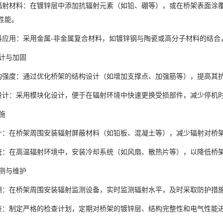
抗辐射材料：在镀锌层中添加抗辐射元素（如铅、硼等），或在桥架表面涂
性能。
材料应用：采用金属-非金属复合材料，如镀锌钢与陶瓷或高分子材料的结
设计与加固
结构强度：通过优化桥架的结构设计（如增加支撑点、加强筋等），提高其
化设计：采用模块化设计，便于在辐射环境中快速更换受损部件，减少停机
措施
设计：在桥架周围安装辐射屏蔽材料（如铅板、混凝土等），减少辐射对桥
系统：在高温辐射环境中，安装冷却系统（如风扇、散热片等），以降低桥
检测与维护
监测：在桥架周围安装辐射监测设备，实时监测辐射水平，及时采取防护措
检查：制定严格的检查计划，定期对桥架的镀锌层、结构完整性和电气性能