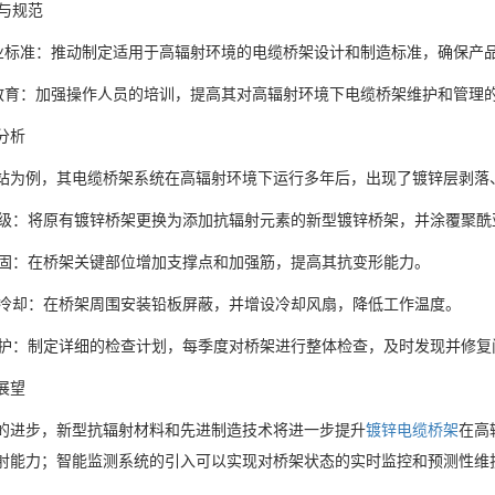
化与规范
行业标准：推动制定适用于高辐射环境的电缆桥架设计和制造标准，确保产
与教育：加强操作人员的培训，提高其对高辐射环境下电缆桥架维护和管理
分析
站为例，其电缆桥架系统在高辐射环境下运行多年后，出现了镀锌层剥落
料升级：将原有镀锌桥架更换为添加抗辐射元素的新型镀锌桥架，并涂覆聚
构加固：在桥架关键部位增加支撑点和加强筋，提高其抗变形能力。
蔽与冷却：在桥架周围安装铅板屏蔽，并增设冷却风扇，降低工作温度。
期维护：制定详细的检查计划，每季度对桥架进行整体检查，及时发现并修复
展望
的进步，新型抗辐射材料和先进制造技术将进一步提升
镀锌电缆桥架
在高
射能力；智能监测系统的引入可以实现对桥架状态的实时监控和预测性维