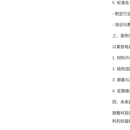
5. 标准
- 制定
- 培训
三、案例
以某核电
1. 材
2. 结
3. 屏
4. 定
四、未来
随着科技
料的抗辐