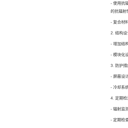
- 使用
的抗辐射
- 复合
2. 结构
- 增加
- 模块
3. 防护
- 屏蔽
- 冷却
4. 定期
- 辐射
- 定期