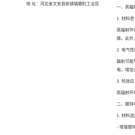
地 址：河北省文安县新镇镇鹿町工业区
一、高辐
1. 材料
高辐射环
降。此外
2. 电气
辐射可能
电，增加
3. 热效应
高辐射环
二、镀锌
1. 材料
- 增强